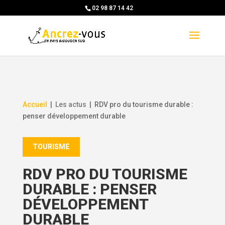
Skip
02 98 87 14 42
to
content
Accueil
|
Les actus
|
RDV pro du tourisme durable :
penser développement durable
TOURISME
RDV PRO DU TOURISME
DURABLE : PENSER
DÉVELOPPEMENT
DURABLE