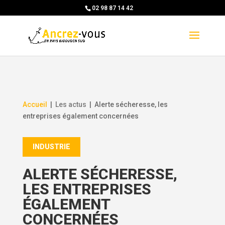
Skip
02 98 87 14 42
to
content
Accueil
|
Les actus
|
Alerte sécheresse, les
entreprises également concernées
INDUSTRIE
ALERTE SÉCHERESSE,
LES ENTREPRISES
ÉGALEMENT
CONCERNÉES