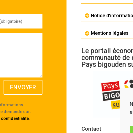
Notice d'informati
Mentions légales
Le portail écono
communauté de
Pays bigouden s
ENVOYER
N
informations
tre demande soit
e
 confidentialité
.
Contact