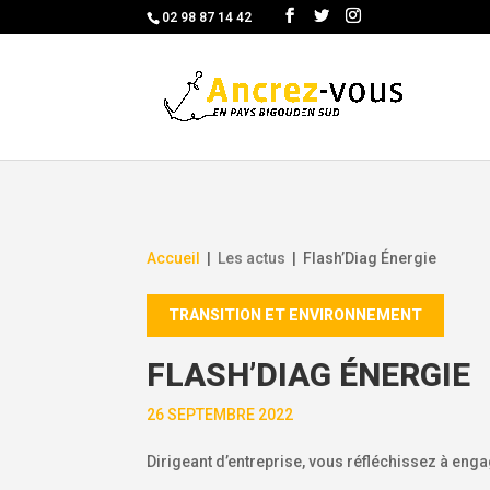
Skip
02 98 87 14 42
to
content
Accueil
|
Les actus
|
Flash’Diag Énergie
TRANSITION ET ENVIRONNEMENT
FLASH’DIAG ÉNERGIE
26 SEPTEMBRE 2022
Dirigeant d’entreprise, vous réfléchissez à en