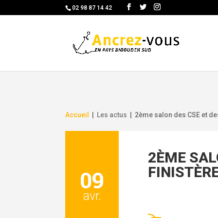
Skip
02 98 87 14 42
to
content
Accueil
|
Les actus
|
2ème salon des CSE et des
2ÈME SAL
FINISTÈR
09
avr.