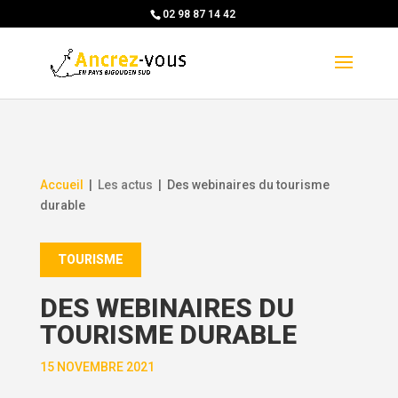
Skip
02 98 87 14 42
to
content
Accueil
|
Les actus
|
Des webinaires du tourisme
durable
TOURISME
DES WEBINAIRES DU
TOURISME DURABLE
15 NOVEMBRE 2021