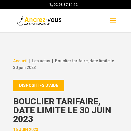
Skip
02 98 87 14 42
to
content
Accueil
|
Les actus
|
Bouclier tarifaire, date limite le
30 juin 2023
DISPOSITIFS D'AIDE
BOUCLIER TARIFAIRE,
DATE LIMITE LE 30 JUIN
2023
16 JUIN 2023