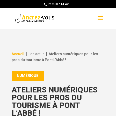
Skip
02 98 87 14 42
to
content
Accueil
|
Les actus
|
Ateliers numériques pour les
pros du tourisme à Pont L’Abbé !
NUMÉRIQUE
ATELIERS NUMÉRIQUES
POUR LES PROS DU
TOURISME À PONT
L’ABBÉ !