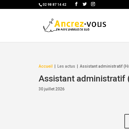
Skip
02 98 87 14 42
to
content
Accueil
|
Les actus
|
Assistant administratif (H
Assistant administratif 
30 juillet 2026