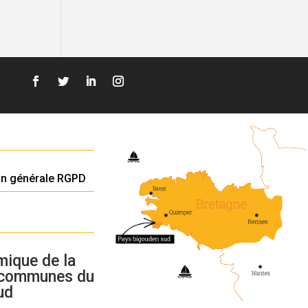
on générale RGPD
mique de la
 communes du
ud